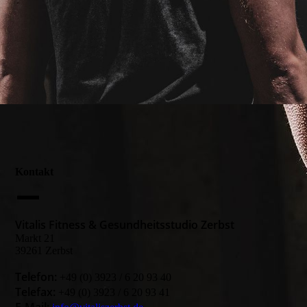
Kontakt
—
Vitalis Fitness & Gesundheitsstudio Zerbst
Markt 21
39261 Zerbst
Telefon:
+49 (0) 3923 / 6 20 93 40
Telefax:
+49 (0) 3923 / 6 20 93 41