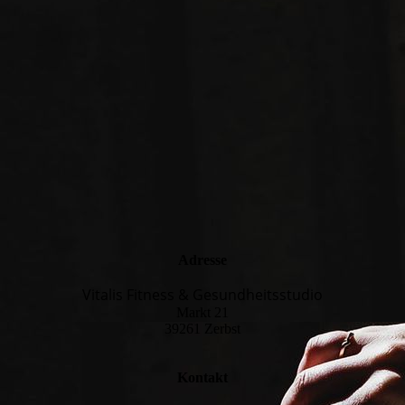
Adresse
Vitalis Fitness & Gesundheitsstudio
Markt 21
39261 Zerbst
Kontakt