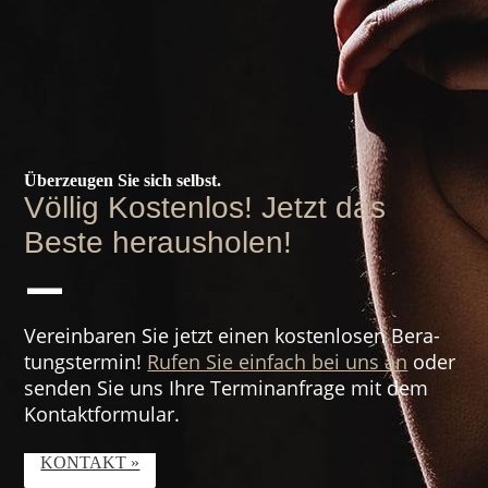
Überzeugen Sie sich selbst.
Völlig Kostenlos! Jetzt das
Beste herausholen!
—
Verein­baren Sie jetzt einen kosten­losen Bera­
tungs­­termin!
Rufen Sie einfach bei uns an
oder
senden Sie uns Ihre Termin­anfrage mit dem
Kontakt­formular.
KONTAKT »